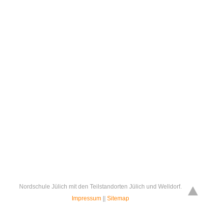
Nordschule Jülich mit den Teilstandorten Jülich und Welldorf.
Impressum
||
Sitemap