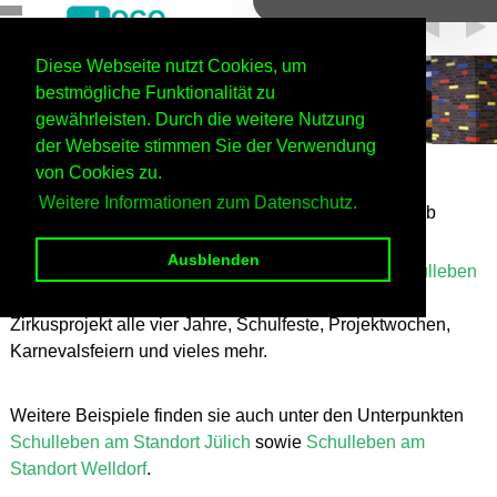
Diese Webseite nutzt Cookies, um
bestmögliche Funktionalität zu
gewährleisten. Durch die weitere Nutzung
der Webseite stimmen Sie der Verwendung
Home
Unsere Schule
Schulleben
von Cookies zu.
Weitere Informationen zum Datenschutz.
Das gemeinsame Lernen und Leben in und außerhalb
unserer Schule hat viele Facetten.
Ausblenden
Ein paar Beispiele, was an unserer Schule zum
Schulleben
dazu gehört, sind im Folgenden dargstellt: unser
Zirkusprojekt alle vier Jahre, Schulfeste, Projektwochen,
Karnevalsfeiern und vieles mehr.
Weitere Beispiele finden sie auch unter den Unterpunkten
Schulleben am Standort Jülich
sowie
Schulleben am
Standort Welldorf
.