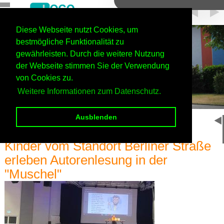
Diese Webseite nutzt Cookies, um
Jülich
bestmögliche Funktionalität zu
gewährleisten. Durch die weitere Nutzung
Haupteingang
der Webseite stimmen Sie der Verwendung
von Cookies zu.
Weitere Informationen zum Datenschutz.
Ausblenden
Home
Startseite
Kinder vom Standort Berliner Straße
erleben Autorenlesung in der
"Muschel"