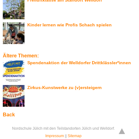
Kinder lernen wie Profis Schach spielen
Ältere Themen:
Spendenaktion der Welldorfer Drittklässler*innen
Zirkus-Kunstwerke zu (v)ersteigern
Back
Nordschule Jülich mit den Teilstandorten Jülich und Welldorf.
Impressum
||
Sitemap