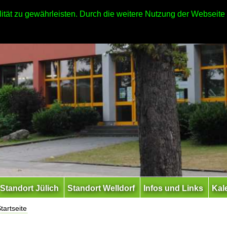
ität zu gewährleisten. Durch die weitere Nutzung der Webseit
Standort Jülich
Standort Welldorf
Infos und Links
Kal
tartseite